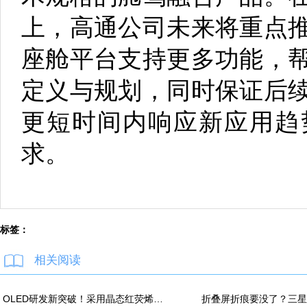
上，高通公司未来将重点
座舱平台支持更多功能，
定义与规划，同时保证后
更短时间内响应新应用趋
求。
标签：
相关阅读
OLED研发新突破！采用晶态红荧烯薄膜，器件电流密度最高提升1000倍
折叠屏折痕要没了？三星