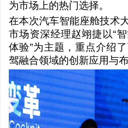
为市场上的热门选择。
在本次汽车智能座舱技术
市场资深经理赵翊捷以
“
体验”为主题，重点介绍
驾融合领域的创新应用与