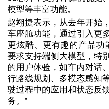
模型等丰富功能。
赵翊捷表示，从去年开始
车座舱功能，通过引入更
更炫酷、更有趣的产品功
要求支持端侧大模型，特
的用户体验，如车内对话
行路线规划、多模态感知
驶过程中的应用和状态反
务。”