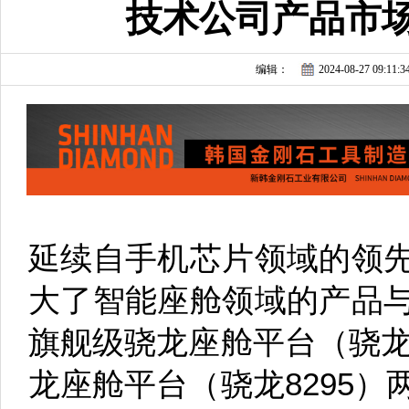
技术公司产品市
编辑：
2024-08-27 09:11:3
延续自手机芯片领域的领
大了智能座舱领域的产品
旗舰级骁龙座舱平台（骁
龙座舱平台（骁龙
8295
）