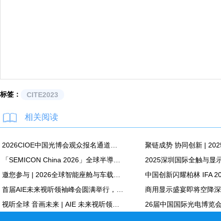
标签：
CITE2023
相关阅读
2026CIOE中国光博会观众报名通道正式开启！光电全产业链盛会蓄势待发
「SEMICON China 2026」全球半導體與顯示技術領域的關鍵材料創新領導者——永光化學(Everlight Chemical)
邀您参与 | 2026全球智能座舱与车载显示生态大会3月启幕，共建共享汽车产业新生态新市场
首届AIE未来视听领袖峰会圆满举行，聚焦AI+AR新范式，共绘全球视听产业新图景
视听全球 音画未来 | AIE 未来视听领袖峰会即将启幕