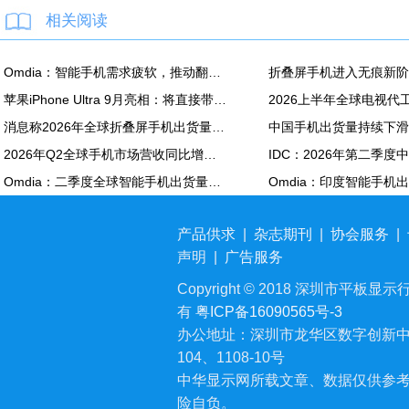
相关阅读
Omdia：智能手机需求疲软，推动翻新机用显示面板出货创新高
苹果iPhone Ultra 9月亮相：将直接带动全年折叠屏出货量大涨20%
消息称2026年全球折叠屏手机出货量预计同比增长20%
2026年Q2全球手机市场营收同比增长7%：苹果营收份额达49%
Omdia：二季度全球智能手机出货量同比下降6% 降至2.72亿部
产品供求
|
杂志期刊
|
协会服务
|
声明
|
广告服务
Copyright © 2018 深圳市平板显示行业
有
粤ICP备16090565号-3
办公地址：深圳市龙华区数字创新中
104、1108-10号
中华显示网所载文章、数据仅供参
险自负。