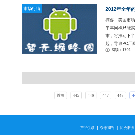
市场行情
2012年全年
摘要：美国市场
半年同样只能实现
市，将推动下半
起，导致PC厂
阅读：1701
首页
445
446
447
448
4
产品供求
|
杂志期刊
|
协会服务