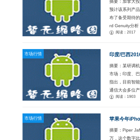
摘要：加拿大投资
预计该系列产品今
布了备受期待的第
rd Genuity分析
阅读：2017
市场行情
印度/巴西20
摘要：某研调机
市场；印度、巴西
指出，目前智能
通信大会多位产
阅读：1903
市场行情
苹果今年iPh
摘要：Piper J
万，这个数字比2