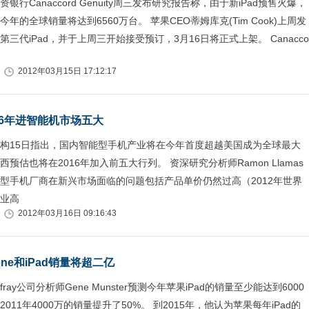
银行Canaccord Genuity周三发布研究报告称，由于新iPad预售火爆，
年的全球销量将达到6560万台。 苹果CEO蒂姆库克(Tim Cook)上周发
三代iPad，并于上周三开始接受预订，3月16日将正式上架。 Canacco
2012年03月15日 17:12:17
16年进智能机市场五大
构15日指出，国内智能型手机产业将在今年首度超越美国成为全球最大
预估也将在2016年加入前五大行列。 资深研究分析师Ramon Llamas
型手机厂商在新兴市场面临的问题包括产品单价仍然过高（2012年世界
业高
2012年03月16日 09:16:43
one和iPad销量将超二亿
affray公司分析师Gene Munster预测今年苹果iPad的销量至少能达到6000
011年4000万的销量提升了50%。 到2015年，他认为苹果每年iPad的