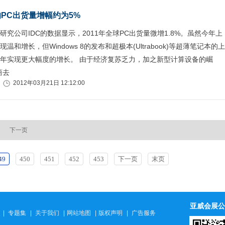
的PC出货量增幅约为5%
研究公司IDC的数据显示，2011年全球PC出货量微增1.8%。虽然今年上
温和增长，但Windows 8的发布和超极本(Ultrabook)等超薄笔记本的上
年实现更大幅度的增长。 由于经济复苏乏力，加之新型计算设备的崛
商去
2012年03月21日 12:12:00
下一页
49
450
451
452
453
下一页
末页
亚威会展公
|
专题集
|
关于我们
|
网站地图
|
版权声明
|
广告服务