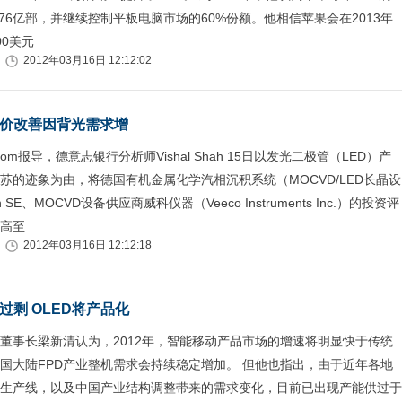
.76亿部，并继续控制平板电脑市场的60%份额。他相信苹果会在2013年
00美元
2012年03月16日 12:12:02
定价改善因背光需求增
.com报导，德意志银行分析师Vishal Shah 15日以发光二极管（LED）产
苏的迹象为由，将德国有机金属化学汽相沉积系统（MOCVD/LED长晶设
n SE、MOCVD设备供应商威科仪器（Veeco Instruments Inc.）的投资评
高至
2012年03月16日 12:12:18
过剩 OLED将产品化
董事长梁新清认为，2012年，智能移动产品市场的增速将明显快于传统
国大陆FPD产业整机需求会持续稳定增加。 但他也指出，由于近年各地
D生产线，以及中国产业结构调整带来的需求变化，目前已出现产能供过于