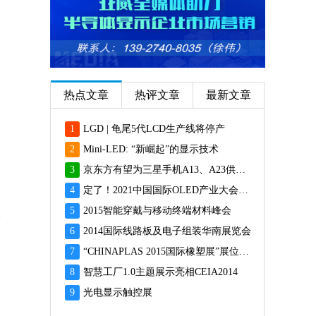
热点文章
热评文章
最新文章
1
LGD | 龟尾5代LCD生产线将停产
2
Mini-LED: “新崛起”的显示技术
3
京东方有望为三星手机A13、A23供应面板
4
定了！2021中国国际OLED产业大会12月重磅启幕
5
2015智能穿戴与移动终端材料峰会
6
2014国际线路板及电子组装华南展览会
7
“CHINAPLAS 2015国际橡塑展”展位预订火爆 彰显橡塑业乐观前景
8
智慧工厂1.0主题展示亮相CEIA2014
9
光电显示触控展