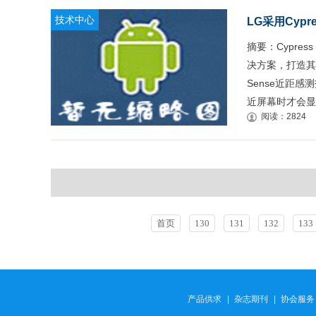
技术中心
LG采用Cypr
摘要：Cypress 
决方案，打造其
Sense近距
近屏幕时才会显
阅读：2824
首页
130
131
132
133
产品供求
|
杂志期刊
|
协会服务