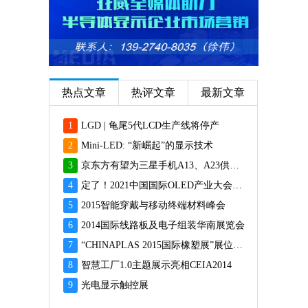
热点文章
热评文章
最新文章
1
LGD | 龟尾5代LCD生产线将停产
2
Mini-LED: “新崛起”的显示技术
3
京东方有望为三星手机A13、A23供应面板
4
定了！2021中国国际OLED产业大会12月重磅启幕
5
2015智能穿戴与移动终端材料峰会
6
2014国际线路板及电子组装华南展览会
7
“CHINAPLAS 2015国际橡塑展”展位预订火爆 彰显橡塑业乐观前景
8
智慧工厂1.0主题展示亮相CEIA2014
9
光电显示触控展