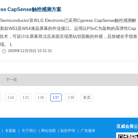
ess CapSense触控感测方案
Semiconductor宣布LG Electronic已采用Cypress CapSense触控感测解
新款W53及W54液晶屏幕的作业接口。运用以PSoC为架构的高弹性Cap
感测技术，可设计出屏幕简洁且表面呈现黑钻切面般的外观，且按键在手指靠
现。 L
2009年12月29日 15:31:31
下一页
134
135
136
137
138
末页
亚威会展公
|
专题集
|
关于我们
|
网站地图
|
版权声明
|
广告服务